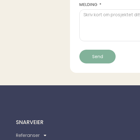
MELDING
Send
SNARVEIER
Referanser